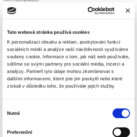
Realizace seřízení oken, montáž žaluzií a
klimatizace proběhne dle domluvy, aby byl
minimálně omezen provoz školy např. v
Tato webová stránka používá cookies
době prázdnin.
K personalizaci obsahu a reklam, poskytování funkcí
sociálních médií a analýze naší návštěvnosti využíváme
soubory cookie. Informace o tom, jak náš web používáte,
sdílíme se svými partnery pro sociální média, inzerci a
analýzy. Partneři tyto údaje mohou zkombinovat s
dalšími informacemi, které jste jim poskytli nebo které
Vybrané reference
získali v důsledku toho, že používáte jejich služby.
Výběr
Jsem spokojený se spoluprací s paní Durakova Anna.
Nutné
souhlasu
A chtěl bych povznést profesionální přístup
zmiňované paní Durakove. Vše bylo zřetelné a
obsáhlé. S pozdravem Ivo Vrba
Preferenční